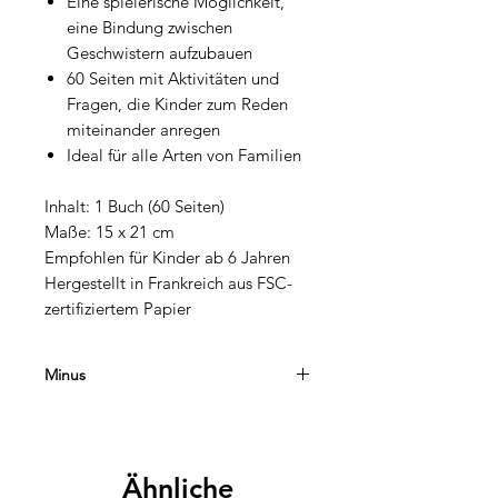
Eine spielerische Möglichkeit,
eine Bindung zwischen
Geschwistern aufzubauen
60 Seiten mit Aktivitäten und
Fragen, die Kinder zum Reden
miteinander anregen
Ideal für alle Arten von Familien
Inhalt: 1 Buch (60 Seiten)
Maße: 15 x 21 cm
Empfohlen für Kinder ab 6 Jahren
Hergestellt in Frankreich aus FSC-
zertifiziertem Papier
Minus
Minus Editions hat das Ziel, Bücher
und Spiele zu entwickeln, die Kinder
und ihre Eltern miteinander
Ähnliche
verbinden. Mit humorvollen Fragen,