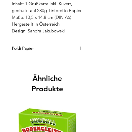
Inhalt: 1 Grußkarte inkl. Kuvert,
gedruckt auf 280g Tintoretto Papier
Maße: 10,5 x 14,8 cm (DIN A6)
Hergestellt in Österreich
Design: Sandra Jakubowski
Poldi Papier
In der Poldi Papier-Familie wurden
Festtage schon immer mit
den passenden Grußkarten gekrönt.
Ähnliche
Irgendwann begann man dann
eigene Motive zu illustrieren und
Produkte
beschloss aus dieser Leidenschaft ein
Unternehmen zu gründen. Seit 2020
werden nun Hand illustrierte Motive
auf ausgewählte Papiersorten
gebracht und mit edlen Briefhüllen
gepaart.