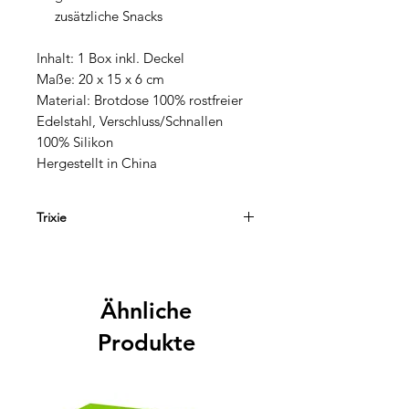
zusätzliche Snacks
Inhalt: 1 Box inkl. Deckel
Maße: 20 x 15 x 6 cm
Material: Brotdose 100% rostfreier
Edelstahl, Verschluss/Schnallen
100% Silikon
Hergestellt in China
Trixie
Trixie begeistert Familien mit liebevoll
gestalteten Alltagsbegleitern für
Kinder. Die belgische Marke
Ähnliche
kombiniert kindgerechtes Design mit
hoher Funktionalität und nachhaltigen
Produkte
Materialien. Besonders beliebt sind
die farbenfrohen
Kindergartenrucksäcke mit niedlichen
Tiermotiven, robuste Trinkflaschen