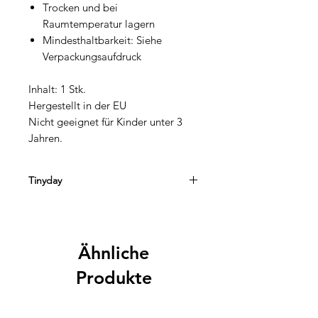
Trocken und bei
Raumtemperatur lagern
Mindesthaltbarkeit: Siehe
Verpackungsaufdruck
Inhalt: 1 Stk.
Hergestellt in der EU
Nicht geeignet für Kinder unter 3
Jahren.
Tinyday
Tinyday ist die richtige Adresse wenn
es um den Start in die Schule geht.
Die originellen und farbenfrohen
Ähnliche
Accessoires und Geschenke
begeistern Schulkinder und Eltern
Produkte
gleichermaßen und machen den
ersten Schultag zu einem
unvergesslichen Erlebnis.