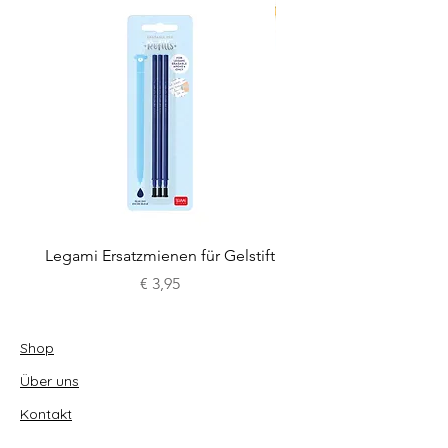
Legami Ersatzmienen für Gelstift
Legami Lovely Friends G
Preis
€ 3,95
Shop
Über uns
Kontakt
Impressum