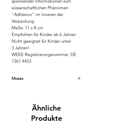
spannender Informationen zum
wissenschaftlichen Phänomen
"Adhäsion" im Inneren der
Verpackung
Maße: 11 x 8 cm
Empfohlen für Kinder ab 6 Jahren
Nicht geeignet für Kinder unter
3 Jahren!
WEEE-Registrierungsnummer: DE
7361 4453
Moses
Der Moses Verlag steht seit vielen
Jahren für kreative, hochwertige und
pädagogisch wertvolle Spiele,
Ähnliche
Experimente und Geschenkideen für
Kinder und Familien. Besonders
Produkte
beliebt sind die Lern- und
Entdeckerreihen Expedition Natur