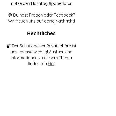
nutze den Hashtag #paperlatur
💬 Du hast Fragen oder Feedback?
Wir freuen uns auf deine
Nachricht
!
Rechtliches
🔐 Der Schutz deiner Privatsphäre ist
uns ebenso wichtig! Ausführliche
Informationen zu diesem Thema
findest du
hier
.
📃 Die Allgemeinen
Geschäftsbedingungen haben wir so
verständlich und kompakt wie
möglich formuliert und findest du
hier
.