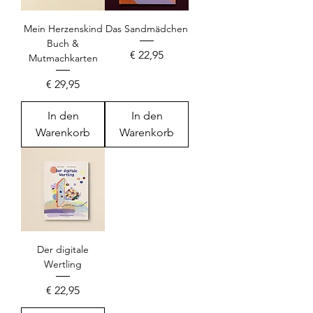
Mein Herzenskind
Das Sandmädchen
Buch &
Preis
€ 22,95
Mutmachkarten
Preis
€ 29,95
In den
In den
Warenkorb
Warenkorb
Der digitale
Wertling
Preis
€ 22,95