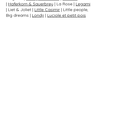
|
Haferkorn & Sauerbrey
| La Rose |
Legami
| Liet & Joliet |
Little Casimir
| Little people,
Big dreams |
Londji
|
Luciole et petit pois
|
Meri Meri
|
Minus
|
Moses
| Moulin Roty |
Nailmatic
| Navucko |
Nelly Castro
| Nordal
|
Obilo
|
Oli & Carol
|
OMY
| Paper & Tea |
Petit Boum
|
Playmais
|
PlusPlus
|
Poldi
Papier
|
Poppik
| Puckator |
Ratatam
|
Rico
Design
|
Rockahula
| Rose in April | Saint
Charles |
Sasstie
|
Scoot & Ride
| Sköna
Ting |
Smart Games
|
SooNice Sunnies
|
Spitzenkunst |
Stapelstein
| Superstreusel |
Teddy Hermann | Ten little fingers | TDJ
Stadtgärtner | The City Works |
The Happy
Gang
| The hungry nest | Tiger Tribe |
Tiny
day
|
Trixie
| Very Goods Studio | Wiener
Seife | Wildflowers
Feiern mit Kindern
|
Basteln mit Kindern
|
Spielen mit Kindern
|
Forschen mit Kindern
|
Bildschirmfreie Beschäftigung für Kinder
|
Geschenkideen für Kinder
|
Inspiration für
die Schultüte
|
Reisen mit Kindern
|