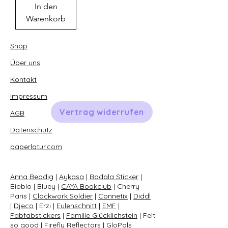
In den
Warenkorb
Shop
Über uns
Kontakt
Impressum
Vertrag widerrufen
AGB
Datenschutz
paperlatur.com
Anna Beddig
|
Aykasa
|
Badala Sticker
|
Bioblo | Bluey |
CAYA Bookclub
| Cherry
Paris |
Clockwork Soldier
|
Connetix
|
Diddl
|
Djeco
| Erzi |
Eulenschnitt
|
EMF
|
Fabfabstickers
|
Familie Glücklichstein
| Felt
so good |
Firefly Reflectors
|
GloPals