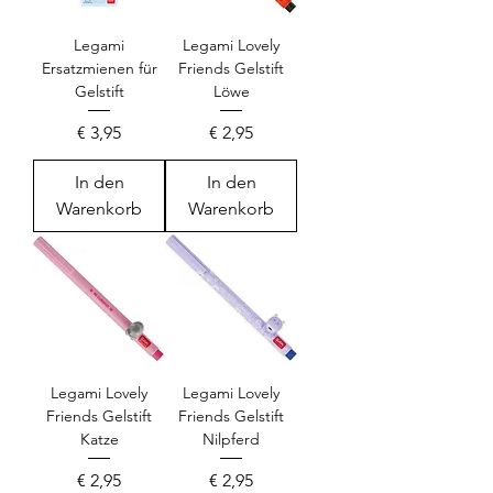
Legami
Legami Lovely
Ersatzmienen für
Friends Gelstift
Gelstift
Löwe
Preis
Preis
€ 3,95
€ 2,95
In den
In den
Warenkorb
Warenkorb
Legami Lovely
Legami Lovely
Friends Gelstift
Friends Gelstift
Katze
Nilpferd
Preis
Preis
€ 2,95
€ 2,95