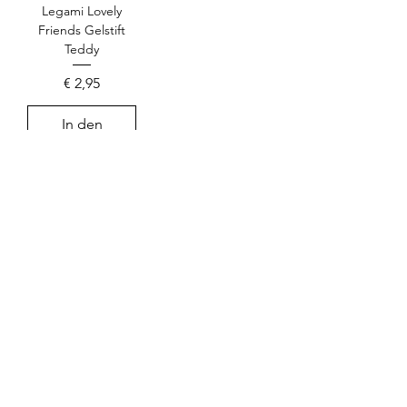
Legami Lovely
Friends Gelstift
Teddy
Preis
€ 2,95
In den
Warenkorb
Mehr laden
Shop
Über uns
Kontakt
Impressum
Vertrag widerrufen
AGB