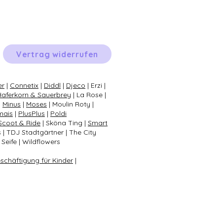
Vertrag widerrufen
er
|
Connetix
|
Diddl
|
Djeco
| Erzi |
Haferkorn & Sauerbrey
| La Rose |
|
Minus
|
Moses
| Moulin Roty |
mais
|
PlusPlus
|
Poldi
Scoot & Ride
| Sköna Ting |
Smart
s | TDJ Stadtgärtner | The City
Seife | Wildflowers
eschäftigung für Kinder
|