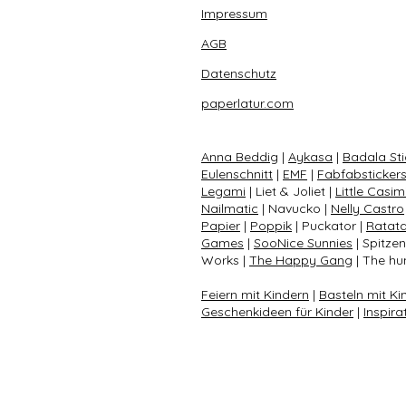
Impressum
AGB
Datenschutz
paperlatur.com
Anna Beddig
|
Aykasa
|
Badala Sti
Eulenschnitt
|
EMF
|
Fabfabsticker
Legami
| Liet & Joliet |
Little Casim
Nailmatic
| Navucko |
Nelly Castro
Papier
|
Poppik
| Puckator |
Ratat
Games
|
SooNice Sunnies
| Spitze
Works |
The Happy Gang
| The hun
Feiern mit Kindern
|
Basteln mit Ki
Geschenkideen für Kinder
|
Inspira