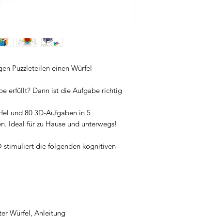
Bildschirm.
Besonders bekannt is
innovativen Multi-Lev
unterschiedlichen Sc
wachsen die Spiele m
und sorgen langfristi
jede Menge Knobels
gen Puzzleteilen einen Würfel
 erfüllt? Dann ist die Aufgabe richtig
rfel und 80 3D-Aufgaben in 5
en. Ideal für zu Hause und unterwegs!
stimuliert die folgenden kognitiven
nter Würfel, Anleitung