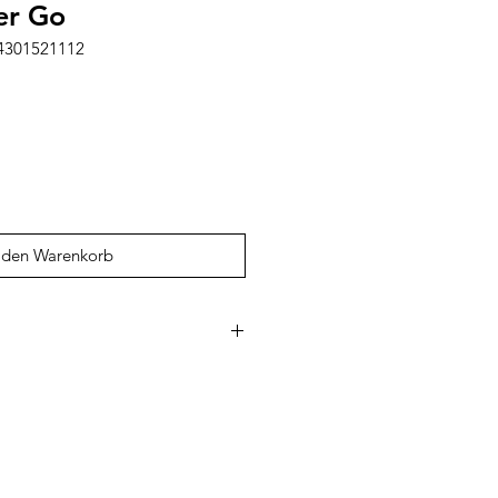
er Go
14301521112
 den Warenkorb
zu den weltweit beliebtesten
e, Denkspiele und knifflige
ür Kinder und Erwachsene. Die
e fördern auf spielerische Weise
emlösungsfähigkeiten, räumliches
s Verständnis - ganz ohne