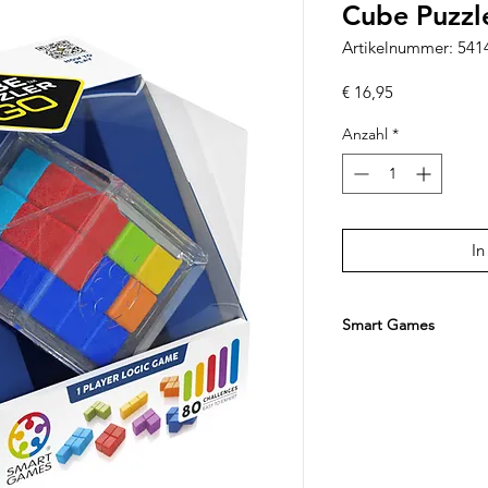
Cube Puzzl
Artikelnummer: 54
Preis
€ 16,95
Anzahl
*
In
Smart Games
Smart Games gehört 
Marken für Logikspiel
Herausforderungen f
preisgekrönten Spiel
Konzentration, Probl
Denken und logische