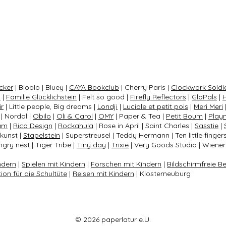
cker
| Bioblo | Bluey |
CAYA Bookclub
| Cherry Paris |
Clockwork Soldi
s
|
Familie Glücklichstein
| Felt so good |
Firefly Reflectors
|
GloPals
|
ir
| Little people, Big dreams |
Londji
|
Luciole et petit pois
|
Meri Meri
| Nordal |
Obilo
|
Oli & Carol
|
OMY
| Paper & Tea |
Petit Boum
|
Play
am
|
Rico Design
|
Rockahula
| Rose in April | Saint Charles |
Sasstie
|
nkunst |
Stapelstein
| Superstreusel | Teddy Hermann | Ten little finger
gry nest | Tiger Tribe |
Tiny day
|
Trixie
| Very Goods Studio | Wiener 
ndern
|
Spielen mit Kindern
|
Forschen mit Kindern
|
Bildschirmfreie B
tion für die Schultüte
|
Reisen mit Kindern
| Klosterneuburg
© 2026 paperlatur e.U.