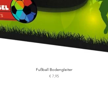
Schnellansicht
Fußball Bodengleiter
Preis
€ 7,95