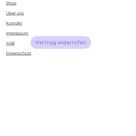
Shop
Über uns
Kontakt
Impressum
Vertrag widerrufen
AGB
Datenschutz
paperlatur.com
Anna Beddig
|
Aykasa
|
Badala Sticker
|
Bioblo | Bluey |
CAYA Bookclub
| Cherry
Paris |
Clockwork Soldier
|
Connetix
|
Diddl
|
Djeco
| Erzi |
Eulenschnitt
|
EMF
|
Fabfabstickers
|
Familie Glücklichstein
| Felt
so good |
Firefly Reflectors
|
GloPals
|
Haferkorn & Sauerbrey
| La Rose |
Legami
| Liet & Joliet |
Little Casimir
| Little people,
Big dreams |
Londji
|
Luciole et petit pois
|
Meri Meri
|
Minus
|
Moses
| Moulin Roty |