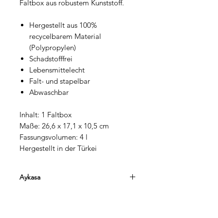
Faltbox aus robustem Kunststoff.
Hergestellt aus 100%
recycelbarem Material
(Polypropylen)
Schadstofffrei
Lebensmittelecht
Falt- und stapelbar
Abwaschbar
Inhalt: 1 Faltbox
Maße: 26,6 x 17,1 x 10,5 cm
Fassungsvolumen: 4 l
Hergestellt in der Türkei
Aykasa
Das Original aus Europa! Die
faltbaren Kisten von Aykasa verbinden
Design mit Funktionalität und bringen