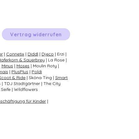
Vertrag widerrufen
er
|
Connetix
|
Diddl
|
Djeco
| Erzi |
Haferkorn & Sauerbrey
| La Rose |
|
Minus
|
Moses
| Moulin Roty |
mais
|
PlusPlus
|
Poldi
Scoot & Ride
| Sköna Ting |
Smart
s | TDJ Stadtgärtner | The City
Seife | Wildflowers
eschäftigung für Kinder
|