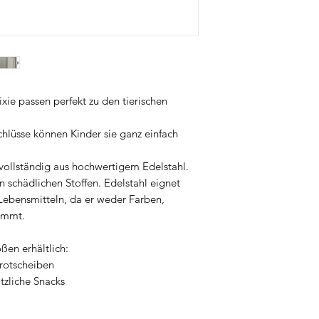
praktische Jausen- 
Kindergarten und Aus
Selbstständigkeit un
und Eltern gleicher
und langlebige Acces
bei Trixie durchdach
Qualität.
xie passen perfekt zu den tierischen
chlüsse können Kinder sie ganz einfach
vollständig aus hochwertigem Edelstahl.
on schädlichen Stoffen. Edelstahl eignet
Lebensmitteln, da er weder Farben,
immt.
ßen erhältlich:
 Brotscheiben
ätzliche Snacks