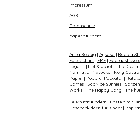
Impressum
AGB
Datenschutz
paperlatur.com
Anna Beddig
|
Aykasa
|
Badala Sti
Eulenschnitt
|
EMF
|
Fabfabsticker
Legami
| Liet & Joliet |
Little Casim
Nailmatic
| Navucko |
Nelly Castro
Papier
|
Poppik
| Puckator |
Ratat
Games
|
SooNice Sunnies
| Spitze
Works |
The Happy Gang
| The hun
Feiern mit Kindern
|
Basteln mit Ki
Geschenkideen für Kinder
|
Inspira