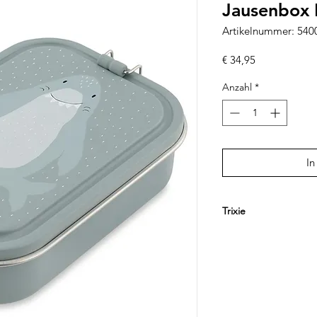
Jausenbox 
Artikelnummer: 54
Preis
€ 34,95
Anzahl
*
In
Trixie
Trixie begeistert Fami
Alltagsbegleitern für
kombiniert kindgere
Funktionalität und n
beliebt sind die far
mit niedlichen Tiermo