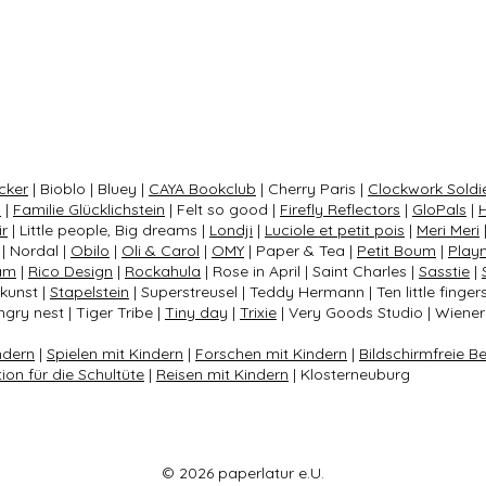
cker
| Bioblo | Bluey |
CAYA Bookclub
| Cherry Paris |
Clockwork Soldi
s
|
Familie Glücklichstein
| Felt so good |
Firefly Reflectors
|
GloPals
|
ir
| Little people, Big dreams |
Londji
|
Luciole et petit pois
|
Meri Meri
| Nordal |
Obilo
|
Oli & Carol
|
OMY
| Paper & Tea |
Petit Boum
|
Play
am
|
Rico Design
|
Rockahula
| Rose in April | Saint Charles |
Sasstie
|
nkunst |
Stapelstein
| Superstreusel | Teddy Hermann | Ten little finger
gry nest | Tiger Tribe |
Tiny day
|
Trixie
| Very Goods Studio | Wiener 
ndern
|
Spielen mit Kindern
|
Forschen mit Kindern
|
Bildschirmfreie B
tion für die Schultüte
|
Reisen mit Kindern
| Klosterneuburg
© 2026 paperlatur e.U.