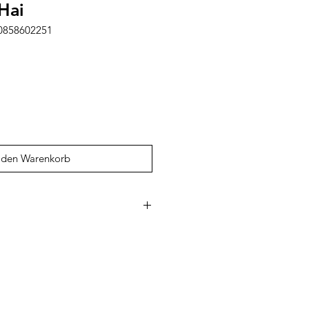
Hai
00858602251
 den Warenkorb
lien mit liebevoll gestalteten
 Kinder. Die belgische Marke
chtes Design mit hoher
achhaltigen Materialien. Besonders
benfrohen Kindergartenrucksäcke
tiven, robuste Trinkflaschen sowie