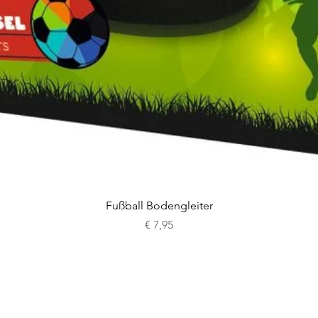
Schnellansicht
Fußball Bodengleiter
Preis
€ 7,95