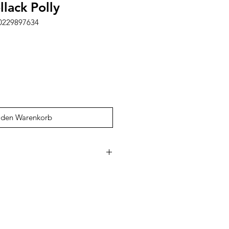
lack Polly
60229897634
 den Warenkorb
indgerechte, sichere und
stete Kosmetikprodukte, die
ntwickelt wurden. Die
llacke lassen sich ganz einfach mit
Seife entfernen und kommen
tsstoffe aus. Mit fröhlichen Farben,