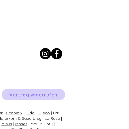
Vertrag widerrufen
er
|
Connetix
|
Diddl
|
Djeco
| Erzi |
Haferkorn & Sauerbrey
| La Rose |
|
Minus
|
Moses
| Moulin Roty |