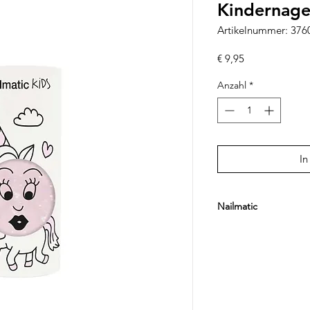
Kindernagel
Artikelnummer: 37
Preis
€ 9,95
Anzahl
*
In
Nailmatic
Nailmatic steht für k
dermatologisch gete
speziell für Kinder e
wasserbasierten Nage
warmem Wasser und 
ohne aggressive Inhal