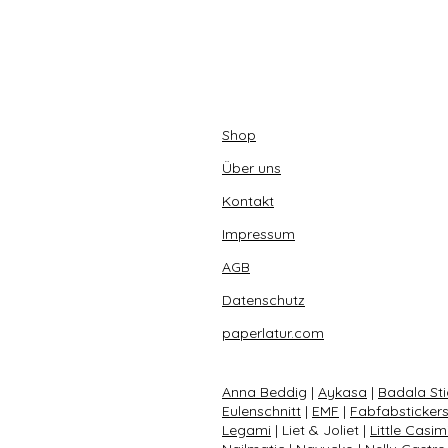
Shop
Über uns
Kontakt
Impressum
AGB
Datenschutz
paperlatur.com
Anna Beddig
|
Aykasa
|
Badala Sti
Eulenschnitt
|
EMF
|
Fabfabsticker
Legami
| Liet & Joliet |
Little Casim