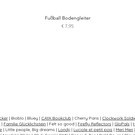
Schnellansicht
Fußball Bodengleiter
Preis
€ 7,95
cker
| Bioblo | Bluey |
CAYA Bookclub
| Cherry Paris |
Clockwork Soldi
s
|
Familie Glücklichstein
| Felt so good |
Firefly Reflectors
|
GloPals
|
ir
| Little people, Big dreams |
Londji
|
Luciole et petit pois
|
Meri Meri