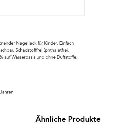
kreativen Sets und h
verbindet Nailmatic K
für kleine Beauty-Fa
knender Nagellack für Kinder. Einfach
hbar. Schadstofffrei (phthalatfrei,
54% auf Wasserbasis und ohne Duftstoffe.
.
 Jahren.
Ähnliche Produkte