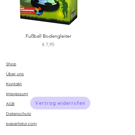
Fußball Bodengleiter
Preis
€ 7,95
Shop
Über uns
Kontakt
Impressum
Vertrag widerrufen
AGB
Datenschutz
paperlatur.com