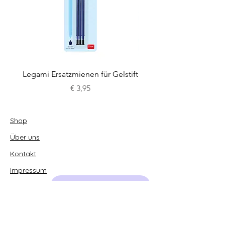
Legami Ersatzmienen für Gelstift
Legami Ersatzmienen fü
Preis
€ 3,95
Shop
Über uns
Kontakt
Impressum
Vertrag widerrufen
AGB
Datenschutz
paperlatur.com