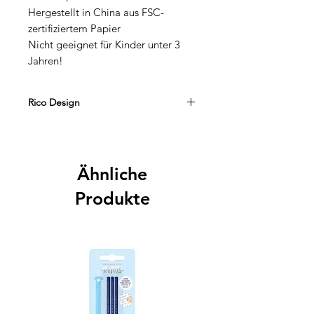
Hergestellt in China aus FSC-
zertifiziertem Papier
Nicht geeignet für Kinder unter 3
Jahren!
Rico Design
Die Marke Rico Design steht seit
Jahren für stilvolle, trendbewusste
und hochwertige Produkte im DIY-
Ähnliche
und Dekorationsbereich.
Die modernen Designs, vielseitigen
Produkte
Einsatzmöglichkeiten und liebevollen
Details machen jede Feier zu etwas
Besonderem.