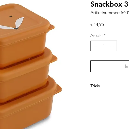
Snackbox 3
Artikelnummer: 54
Preis
€ 14,95
Anzahl
*
In
Trixie
Trixie begeistert Fami
Alltagsbegleitern für
kombiniert kindgere
Funktionalität und n
beliebt sind die far
mit niedlichen Tiermo