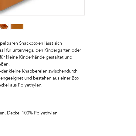
praktische Jausen- 
Kindergarten und Aus
Selbstständigkeit un
und Eltern gleicher
und langlebige Acces
bei Trixie durchdach
Qualität.
apelbaren Snackboxen lässt sich
eal für unterwegs, den Kindergarten oder
 für kleine Kinderhände gestaltet und
ießen.
oder kleine Knabbereien zwischendurch.
engeeignet und bestehen aus einer Box
ckel aus Polyethylen.
en, Deckel 100% Polyethylen