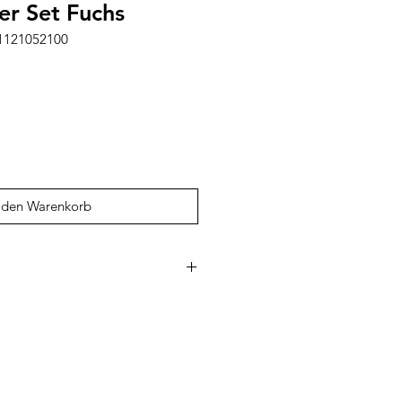
er Set Fuchs
01121052100
 den Warenkorb
lien mit liebevoll gestalteten
 Kinder. Die belgische Marke
chtes Design mit hoher
achhaltigen Materialien. Besonders
benfrohen Kindergartenrucksäcke
tiven, robuste Trinkflaschen sowie