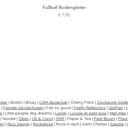
Schnellansicht
Fußball Bodengleiter
Preis
€ 7,95
cker
| Bioblo | Bluey |
CAYA Bookclub
| Cherry Paris |
Clockwork Soldi
s
|
Familie Glücklichstein
| Felt so good |
Firefly Reflectors
|
GloPals
|
ir
| Little people, Big dreams |
Londji
|
Luciole et petit pois
|
Meri Meri
| Nordal |
Obilo
|
Oli & Carol
|
OMY
| Paper & Tea |
Petit Boum
|
Play
am
|
Rico Design
|
Rockahula
| Rose in April | Saint Charles |
Sasstie
|