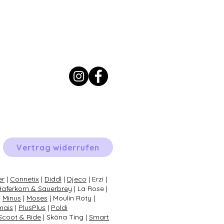
Vertrag widerrufen
er
|
Connetix
|
Diddl
|
Djeco
| Erzi |
Haferkorn & Sauerbrey
| La Rose |
|
Minus
|
Moses
| Moulin Roty |
mais
|
PlusPlus
|
Poldi
Scoot & Ride
| Sköna Ting |
Smart