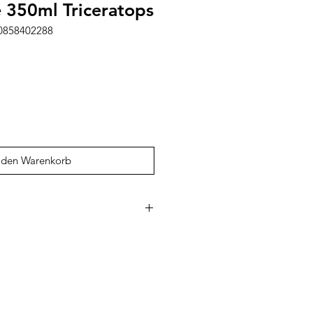
e 350ml Triceratops
00858402288
 den Warenkorb
lien mit liebevoll gestalteten
 Kinder. Die belgische Marke
chtes Design mit hoher
achhaltigen Materialien. Besonders
benfrohen Kindergartenrucksäcke
tiven, robuste Trinkflaschen sowie