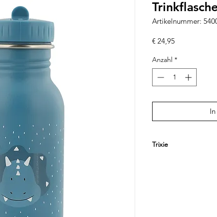
Trinkflasch
Artikelnummer: 54
Preis
€ 24,95
Anzahl
*
In
Trixie
Trixie begeistert Fami
Alltagsbegleitern für
kombiniert kindgere
Funktionalität und n
beliebt sind die far
mit niedlichen Tiermo