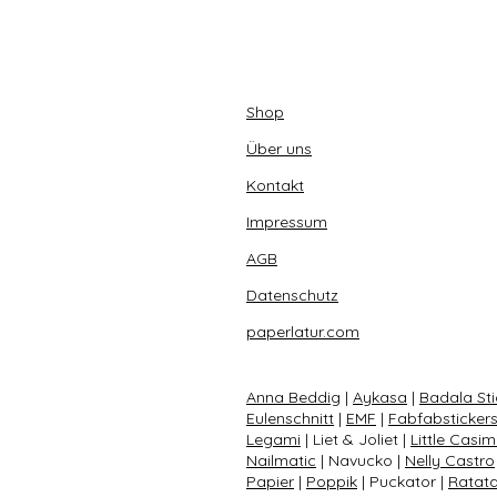
Shop
Über uns
Kontakt
Impressum
AGB
Datenschutz
paperlatur.com
Anna Beddig
|
Aykasa
|
Badala Sti
Eulenschnitt
|
EMF
|
Fabfabsticker
Legami
| Liet & Joliet |
Little Casim
Nailmatic
| Navucko |
Nelly Castro
Papier
|
Poppik
| Puckator |
Ratat