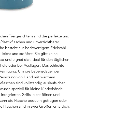
praktische Jausen- 
Kindergarten und Aus
Selbstständigkeit un
und Eltern gleicher
und langlebige Acces
bei Trixie durchdach
Qualität.
ichen Tiergesichtern sind die perfekte und
Plastikflaschen und unverzichtbarer
sche besteht aus hochwertigem Edelstahl
leicht und stoßfest. Sie gibt keine
ab und eignet sich ideal für den täglichen
chule oder bei Ausflügen. Das schlichte
 Reinigung. Um die Lebensdauer der
e Reinigung von Hand mit warmem
flaschen sind vollständig auslaufsicher.
wurde speziell für kleine Kinderhände
 integrierten Griffs leicht öffnen und
e kann die Flasche bequem getragen oder
 Flaschen sind in zwei Größen erhältlich: