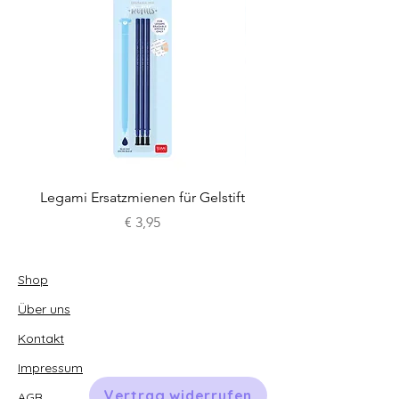
Legami Ersatzmienen für Gelstift
Legami Ersatzmienen fü
Preis
€ 3,95
Shop
Über uns
Kontakt
Impressum
Vertrag widerrufen
AGB