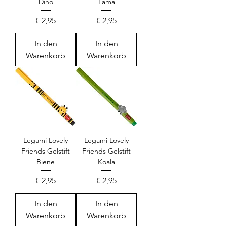
Dino
Lama
Preis
Preis
€ 2,95
€ 2,95
In den
In den
Warenkorb
Warenkorb
Legami Lovely
Legami Lovely
Friends Gelstift
Friends Gelstift
Biene
Koala
Preis
Preis
€ 2,95
€ 2,95
In den
In den
Warenkorb
Warenkorb