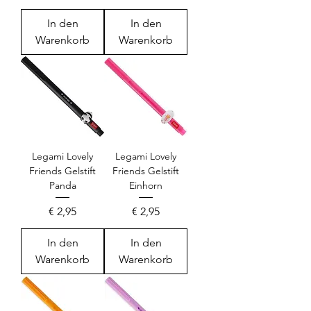
In den
In den
Warenkorb
Warenkorb
Legami Lovely
Legami Lovely
Friends Gelstift
Friends Gelstift
Panda
Einhorn
Preis
Preis
€ 2,95
€ 2,95
In den
In den
Warenkorb
Warenkorb