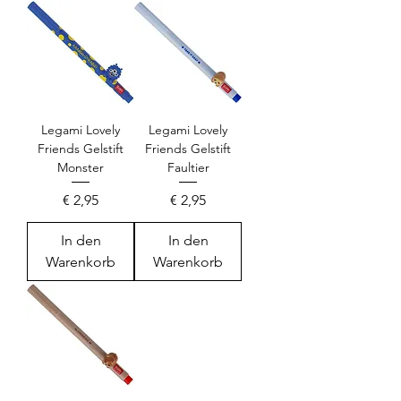
Legami Lovely
Legami Lovely
Friends Gelstift
Friends Gelstift
Monster
Faultier
Preis
Preis
€ 2,95
€ 2,95
In den
In den
Warenkorb
Warenkorb