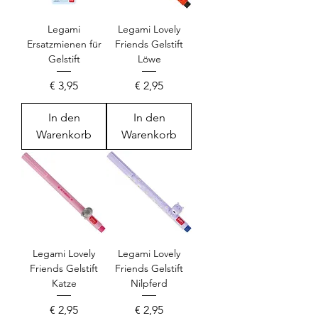
Legami
Legami Lovely
Ersatzmienen für
Friends Gelstift
Gelstift
Löwe
Preis
Preis
€ 3,95
€ 2,95
In den
In den
Warenkorb
Warenkorb
Legami Lovely
Legami Lovely
Friends Gelstift
Friends Gelstift
Katze
Nilpferd
Preis
Preis
€ 2,95
€ 2,95