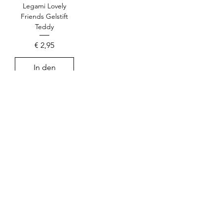
Legami Lovely
Friends Gelstift
Teddy
Preis
€ 2,95
In den
Warenkorb
Mehr laden
Shop
Über uns
Kontakt
Impressum
Vertrag widerrufen
AGB