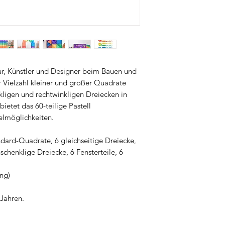
und vielseitig kombin
frühkindliche Entwi
(Science, Technology
und begeistert durch
unendliche Bau- und 
Alle Bauteile besteh
sind BPA- und phthala
ur, Künstler und Designer beim Bauen und
für zusätzliche Sicher
r Vielzahl kleiner und großer Quadrate
kligen und rechtwinkligen Dreiecken in
ietet das 60-teilige Pastell
elmöglichkeiten.
ndard-Quadrate, 6 gleichseitige Dreiecke,
schenklige Dreiecke, 6 Fensterteile, 6
ng)
 Jahren.