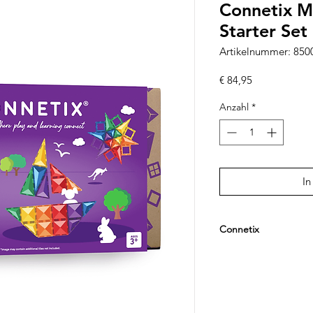
Connetix M
Starter Se
Artikelnummer: 85
Preis
€ 84,95
Anzahl
*
In
Connetix
Connetix steht für h
Konstruktionsspielzeu
Denken und spieleris
Die farbenfrohen Mag