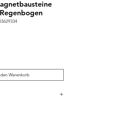
agnetbausteine
t Regenbogen
003629334
 den Warenkorb
ochwertiges, magnetisches
g, das Kreativität, logisches
ches Lernen bei Kindern fördert.
netbausteine sind robust, sicher