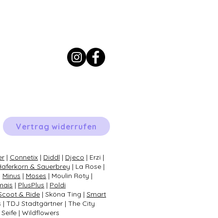
Vertrag widerrufen
er
|
Connetix
|
Diddl
|
Djeco
| Erzi |
Haferkorn & Sauerbrey
| La Rose |
|
Minus
|
Moses
| Moulin Roty |
mais
|
PlusPlus
|
Poldi
Scoot & Ride
| Sköna Ting |
Smart
s | TDJ Stadtgärtner | The City
Seife | Wildflowers