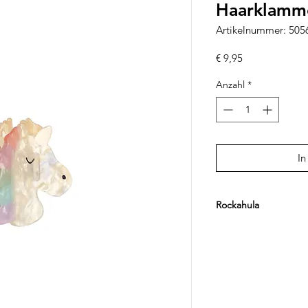
Haarklamme
Artikelnummer: 50
Preis
€ 9,95
Anzahl
*
In
Rockahula
Die britische Marke R
gestaltete Kinderacc
aus hochwertigen Mat
farbenfrohe Haarspan
Schmuck und weitere 
Kinder entworfen wur