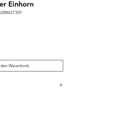
r Einhorn
56288627359
 den Warenkorb
ockahula steht für liebevoll
essoires mit verspielten Designs
erialien. Das Sortiment umfasst
gen, Haarreifen, Taschen,
Accessoires, die speziell für
den. Mit niedlichen Motiven,