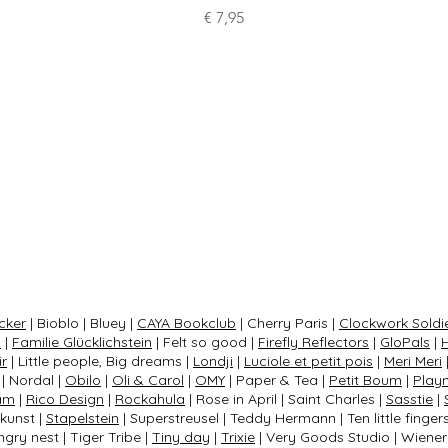
Preis
€ 7,95
cker
| Bioblo | Bluey |
CAYA Bookclub
| Cherry Paris |
Clockwork Soldi
s
|
Familie Glücklichstein
| Felt so good |
Firefly Reflectors
|
GloPals
|
ir
| Little people, Big dreams |
Londji
|
Luciole et petit pois
|
Meri Meri
| Nordal |
Obilo
|
Oli & Carol
|
OMY
| Paper & Tea |
Petit Boum
|
Play
am
|
Rico Design
|
Rockahula
| Rose in April | Saint Charles |
Sasstie
|
nkunst |
Stapelstein
| Superstreusel | Teddy Hermann | Ten little finger
gry nest | Tiger Tribe |
Tiny day
|
Trixie
| Very Goods Studio | Wiener 