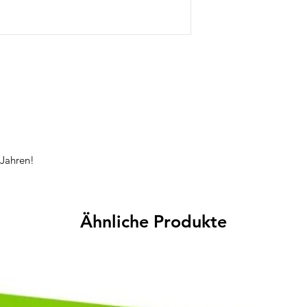
glitzernden Details 
Rockahula Freude in 
Outfit auf kreative W
trendiges Design mit 
besonders beliebt bei
spielerische Accessoi
 Jahren!
Ähnliche Produkte