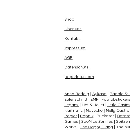
Shop
Über uns
Kontakt
Impressum
AGB
Datenschutz
paperlatur.com
Anna Beddig
|
Aykasa
|
Badala Sti
Eulenschnitt
|
EMF
|
Fabfabsticker
Legami
| Liet & Joliet |
Little Casim
Nailmatic
| Navucko |
Nelly Castro
Papier
|
Poppik
| Puckator |
Ratat
Games
|
SooNice Sunnies
| Spitze
Works |
The Happy Gang
| The hun