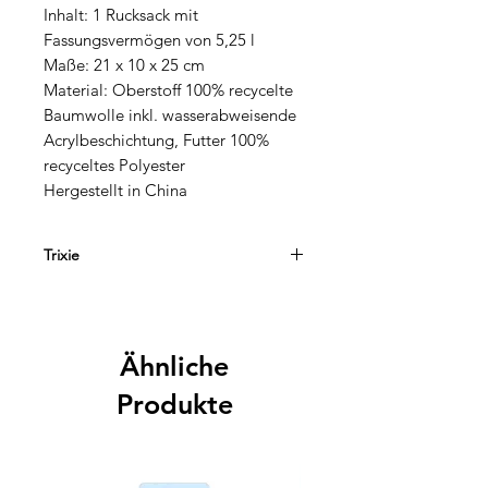
Inhalt: 1 Rucksack mit
Fassungsvermögen von 5,25 l
Maße: 21 x 10 x 25 cm
Material: Oberstoff 100% recycelte
Baumwolle inkl. wasserabweisende
Acrylbeschichtung, Futter 100%
recyceltes Polyester
Hergestellt in China
Trixie
Trixie begeistert Familien mit liebevoll
gestalteten Alltagsbegleitern für
Kinder. Die belgische Marke
Ähnliche
kombiniert kindgerechtes Design mit
hoher Funktionalität und nachhaltigen
Produkte
Materialien. Besonders beliebt sind
die farbenfrohen
Kindergartenrucksäcke mit niedlichen
Tiermotiven, robuste Trinkflaschen